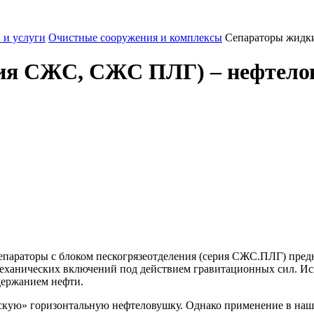
 и услуги
Очистные сооружения и комплексы
Сепараторы жидк
рия СЖС, СЖС ПЛГ) – нефтел
епараторы с блоком пескогрязеотделения (серия СЖС.ПЛГ) пред
механических включений под действием гравитационных сил. Ис
держанием нефти.
скую» горизонтальную нефтеловушку. Однако применение в наше