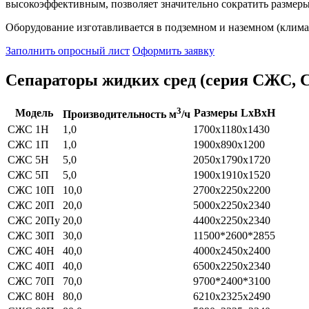
высокоэффективным, позволяет значительно сократить размеры
Оборудование изготавливается в подземном и наземном (клим
Заполнить опросный лист
Оформить заявку
Сепараторы жидких сред (серия СЖС,
3
Модель
Размеры LxBxH
Производительность м
/ч
СЖС 1Н
1,0
1700х1180х1430
СЖС 1П
1,0
1900х890х1200
СЖС 5Н
5,0
2050х1790х1720
СЖС 5П
5,0
1900х1910х1520
СЖС 10П
10,0
2700х2250х2200
СЖС 20П
20,0
5000х2250х2340
СЖС 20Пу
20,0
4400х2250х2340
СЖС 30П
30,0
11500*2600*2855
СЖС 40Н
40,0
4000х2450х2400
СЖС 40П
40,0
6500х2250х2340
СЖС 70П
70,0
9700*2400*3100
СЖС 80Н
80,0
6210х2325х2490