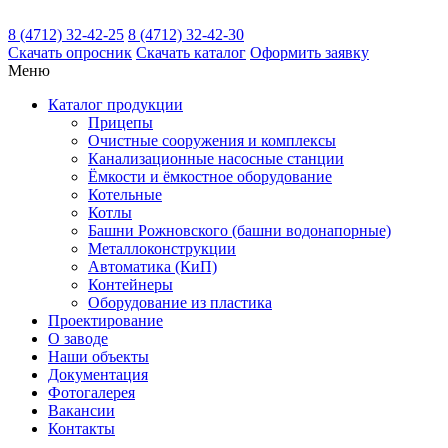
8 (4712) 32-42-25
8 (4712) 32-42-30
Скачать
опросник
Скачать
каталог
Оформить заявку
Меню
Каталог
продукции
Прицепы
Очистные сооружения и комплексы
Канализационные насосные станции
Ёмкости и ёмкостное оборудование
Котельные
Котлы
Башни Рожновского (башни водонапорные)
Металлоконструкции
Автоматика (КиП)
Контейнеры
Оборудование из пластика
Проектирование
О заводе
Наши объекты
Документация
Фотогалерея
Вакансии
Контакты