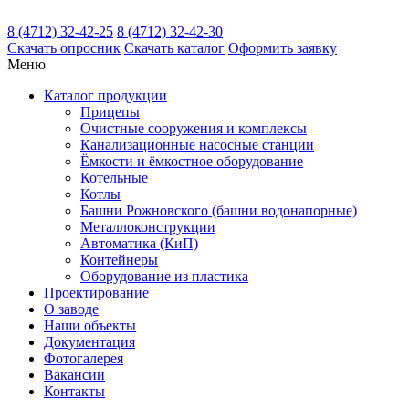
8 (4712) 32-42-25
8 (4712) 32-42-30
Скачать
опросник
Скачать
каталог
Оформить заявку
Меню
Каталог
продукции
Прицепы
Очистные сооружения и комплексы
Канализационные насосные станции
Ёмкости и ёмкостное оборудование
Котельные
Котлы
Башни Рожновского (башни водонапорные)
Металлоконструкции
Автоматика (КиП)
Контейнеры
Оборудование из пластика
Проектирование
О заводе
Наши объекты
Документация
Фотогалерея
Вакансии
Контакты